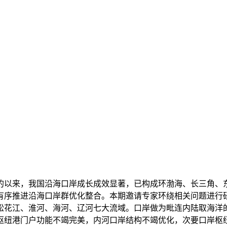
来，我国沿海口岸成长成效显著，已构成环渤海、长三角、东
有序推进沿海口岸群优化整合。本期邀请专家环绕相关问题进行
松花江、淮河、海河、辽河七大流域。口岸做为毗连内陆取海洋
枢纽港门户功能不竭完美，内河口岸结构不竭优化，次要口岸枢