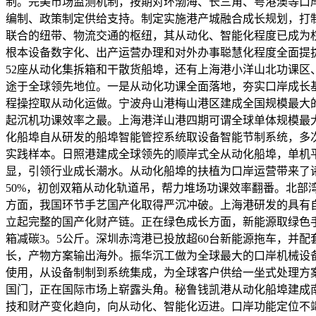
制。完美市场监测机制，按期对环渤海、长三角、粤港澳等口
编制、政策制定供给支持。制定实施港产城融合成长规划，打
联合的纽带、物流交通的枢纽，其从动化、智能化程度已成为权
根本设备数字化、出产运营办理和对外办事聪慧化程度全面提
52座从动化集拆箱和干散货船埠，还有上海港小洋山北功课区
途于全球领先地位。一是从动化功课全面落地，夯实口岸成长
程操控取从动化运做。宁波舟山港梅山港区建成全国规模最大的
起沉机功课效率之最。上海港洋山港四期可谓全球单体规模最
化船埠自从研发的船埠智能管控系统取设备智能节制系统，多
实践样本。日照港建成全球领先的顺岸式全从动化船埠，单机平
显，引领行业成长潮水。从动化船埠的扶植为口岸运营带来了
50%，初创双箱从动化轨道吊，帮力堆场功课效率翻番。北部
方面，我国环节手艺国产化取得严沉冲破。上海港研发的具有
立起完整的国产化财产链。正在绿色成长方面，新能源取绿色
箱减碳3。5公斤。深圳赤湾港已投放超60台新能源拖车，并
长，产物方案输出海外。振华沉工做为全球最大的口岸机械设备
使用，从设备制制到系统集成，为全球客户供给一坐式处理方
国门，正在国际市场上崭露头角。秘鲁钱凯港从动化船埠建成
技和财产变化趋向，向从动化、智能化迈进。口岸功能定位不