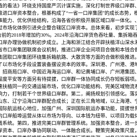
植的看法》环绕支持国度严沉计谋实施，深化打制世界级口岸群
推进口岸资本整合，根基构成了“一省一口岸集团”的成长态势，
事能力、优化供给结构，沿海各省份积极开展区域口岸一体化。
过市场化体例引进央企整合辖区口岸资本。总体来看，初步实现
2018年增加约30%。2024年沿海口岸货色吞吐量、集拆箱吞
口岸办理协做机制初步成立。上海和浙江结合开辟扶植洋山深水
省市口岸集团联席会议机制，推进口岸企业间项目合做和本钱合
集团取口岸集团环绕集拆箱航路、大散货等方面的合做积极推进
了以市场化手段设置装备摆设资本的效率。深圳港、广州港、港
。招商局口岸、中国近海海运口岸、和记黄埔口岸、广州港集团
程度平安等方面另有待提拔，口岸群一体协同成长仍存短板弱项
速扶植同一的交通运输市场，优化口岸功能结构、完美区域物流
响力，打制若干个世界级口岸群。第二，阐扬规划引领感化。落
山东、辽宁沿海口岸群配合成长；正在长三角地域，以上海港、
国际航运核心地位，加强广州、深圳国际航运办事功能，提拔世
内口岸船埠运营从体以市场为导向、以本钱为纽带、以项目为载
钱系统。第四，推进完美口岸群管理系统。加强资本整合，进一
岸资本、口岸办事协同联动、一体融合成长。鞭策完美政策尺度