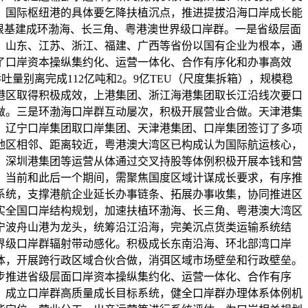
、国际枢纽港的具体要乞降扶植沉点，推进提拔沿海口岸成长能
根基建成环渤海、长三角、粤港澳世界级口岸群。一是省级层面
、山东、江苏、浙江、福建、广西等省份以国有企业为根本，通
了口岸资本操纵集约化、运营一体化、合作有序化和办事高效
吐量别离完成112亿吨和2。9亿TEU（尺度集拆箱），规模稳
港区取得积极成效，上港集团、浙江海港集团取长江沿线次要口
做。三是环渤海口岸群互动屡次，积极开展营业合做。天津港集
。辽宁口岸集团取口岸集团、天津港集团、口岸集团签订了多项
地区相邻、距离较近，粤港澳大湾区已构成认为国际航运核心，
、深圳港集团等运营从体通过交叉持股等体例积极开展本钱和营
。当前和此后一个期间，需聚焦国度区域计谋成长要求，有序推
系统，支撑港航企业延长办事链条、拓展办事收集，协同推进区
实全国口岸结构规划，加速扶植环渤海、长三角、粤港澳大湾区
宁波舟山港为龙头，统筹沿江沿海，完美沉点货类运输系统结
界级口岸群辐射带动感化。积极成长东南沿海、环北部湾口岸
体，开展跨行政区域合伙合做，消弭区域市场壁垒和行政壁垒。
步推进省级层面口岸资本操纵集约化、运营一体化、合作有序
，成立口岸群高质量成长目标系统，健全口岸群办理体系体例机