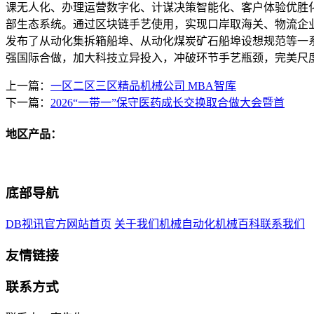
课无人化、办理运营数字化、计谋决策智能化、客户体验优胜
部生态系统。通过区块链手艺使用，实现口岸取海关、物流企
发布了从动化集拆箱船埠、从动化煤炭矿石船埠设想规范等一
强国际合做，加大科技立异投入，冲破环节手艺瓶颈，完美尺
上一篇：
一区二区三区精品机械公司 MBA智库
下一篇：
2026“一带一”保守医药成长交换取合做大会暨首
地区产品：
底部导航
DB视讯官方网站首页
关于我们
机械自动化
机械百科
联系我们
友情链接
联系方式