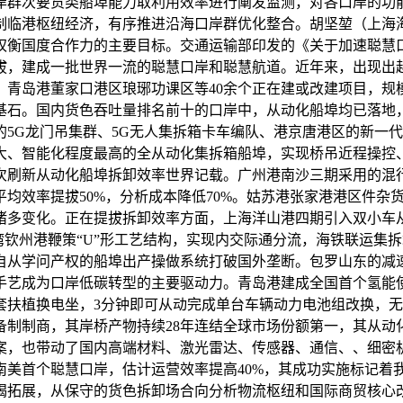
岸群次要货类船埠能力取利用效率进行阐发监测，对各口岸的功
制临港枢纽经济，有序推进沿海口岸群优化整合。胡坚堃（上海
衡国度合作力的主要目标。交通运输部印发的《关于加速聪慧口
拔，建成一批世界一流的聪慧口岸和聪慧航道。近年来，出现出
、青岛港董家口港区琅琊功课区等40余个正在建或改建项目，
基石。国内货色吞吐量排名前十的口岸中，从动化船埠均已落地，
5G龙门吊集群、5G无人集拆箱卡车编队、港京唐港区的新一
大、智能化程度最高的全从动化集拆箱船埠，实现桥吊近程操控
次刷新从动化船埠拆卸效率世界记载。广州港南沙三期采用的混行
均效率提拔50%，分析成本降低70%。姑苏港张家港港区件杂
诸多变化。正在提拔拆卸效率方面，上海洋山港四期引入双小车
湾钦州港鞭策“U”形工艺结构，实现内交际通分流，海铁联运集拆
自从学问产权的船埠出产操做系统打破国外垄断。包罗山东的减速
手艺成为口岸低碳转型的主要驱动力。青岛港建成全国首个氢能
配套扶植换电坐，3分钟即可从动完成单台车辆动力电池组改换，
制制商，其岸桥产物持续28年连结全球市场份额第一，其从动
案，也带动了国内高端材料、激光雷达、传感器、通信、、细密
南美首个聪慧口岸，估计运营效率提高40%，其成功实施标记着
竭拓展，从保守的货色拆卸场合向分析物流枢纽和国际商贸核心