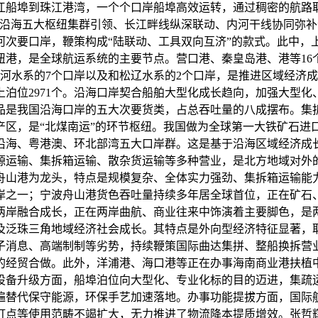
江船埠到珠江港湾，一个个口岸船埠高效运转，通过稠密的航路
“沿海五大枢纽集群引领、长江畔线纵深联动、内河干线协同弥补
内河次要口岸，鞭策构成“陆联动、工具双向互济”的款式。此中
纽港，是全球航运系统的主要节点。营口港、秦皇岛港、港等1
淮河水系的7个口岸以及和松辽水系的2个口岸，是推进区域经济
以上泊位2971个。沿海口岸契合船舶大型化成长趋向，加强大
品是我国沿海口岸的五大次要货类，占总吞吐量的八成摆布。集
，是“北煤南运”的环节枢纽。我国做为全球第一大铁矿石进口国
沿海、粤港澳、环北部湾五大口岸群。这是基于沿海区域经济成
源运输、集拆箱运输、散杂货运输等多种营业，是北方地域对外
舟山港为龙头，特点是规模复杂、全体实力强劲、集拆箱运输能
岸之一；宁波舟山港货色吞吐量持续多年居全球首位，正在矿石
两岸融合成长，正在两岸曲航、商业往来中饰演着主要脚色，是
及泛珠三角地域经济社会成长。其特点是外向型经济特征显著，
子消息、高端制制等劣势，持续鞭策国际曲达集拼、整船换拆营
的经贸合做。此外，洋浦港、海口港等正在办事海南商业港扶植
设备升级方面，船埠泊位向大型化、专业化标的目的迈进，集疏
遍替代保守能源，环保手艺加速落地。办事功能提拔方面，国际
打点等使用范畴不竭扩大，无力推进了物流降本提质增效。张哲