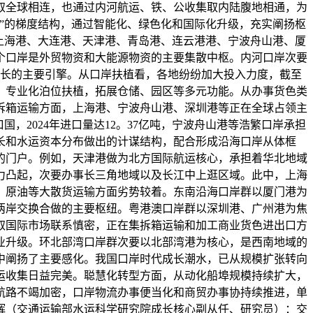
取全球相连，也通过内河航运、铁、公收集取内陆腹地相通，为
”的梯度结构，通过智能化、绿色化和国际化升级，充实阐扬枢
，上海港、大连港、天津港、青岛港、连云港港、宁波舟山港、厦
6个口岸是外贸物资和大能源物资的主要集散中枢。内河口岸次要
成长的主要引擎。从口岸扶植看，各地纷纷加大投入力度，截至
型化、专业化泊位扶植，拓展仓储、园区等多元功能。从办事货色类
拆箱运输方面，上海港、宁波舟山港、深圳港等正在全球占领主
，2024年进口量达12。37亿吨，宁波舟山港等浩繁口岸承担
长和水运资本分布做出的计谋结构，配合形成沿海口岸从体框
的门户。例如，天津港做为北方国际航运核心，承担着华北地域
力凸起，次要办事长三角地域以及长江中上逛区域。此中，上海
、原油等大散货运输方面劣势较着。东南沿海口岸群以厦门港为
两岸交换合做的主要枢纽。粤港澳口岸群以深圳港、广州港为焦
取国际市场联系慎密，正在集拆箱运输和加工商业货色进出口方
业升级。环北部湾口岸群次要以北部湾港为核心，是西南地域的
中阐扬了主要感化。我国口岸时代成长潮水，已从规模扩张转向
运收集日益完美。聪慧化转型方面，从动化船埠规模持续扩大，
航路不竭加密，口岸物流办事便当化和商贸办事协持续推进，单
辉（交通运输部水运科学研究院成长核心副从任、研究员）：交