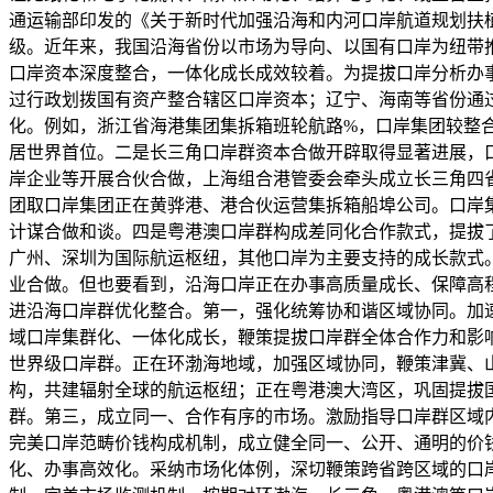
通运输部印发的《关于新时代加强沿海和内河口岸航道规划扶
级。近年来，我国沿海省份以市场为导向、以国有口岸为纽带
口岸资本深度整合，一体化成长成效较着。为提拔口岸分析办
过行政划拨国有资产整合辖区口岸资本；辽宁、海南等省份通
化。例如，浙江省海港集团集拆箱班轮航路%，口岸集团较整合前的
居世界首位。二是长三角口岸群资本合做开辟取得显著进展，
岸企业等开展合伙合做，上海组合港管委会牵头成立长三角四
团取口岸集团正在黄骅港、港合伙运营集拆箱船埠公司。口岸
计谋合做和谈。四是粤港澳口岸群构成差同化合作款式，提拔
广州、深圳为国际航运枢纽，其他口岸为主要支持的成长款式
业合做。但也要看到，沿海口岸正在办事高质量成长、保障高
进沿海口岸群优化整合。第一，强化统筹协和谐区域协同。加
域口岸集群化、一体化成长，鞭策提拔口岸群全体合作力和影
世界级口岸群。正在环渤海地域，加强区域协同，鞭策津冀、
构，共建辐射全球的航运枢纽；正在粤港澳大湾区，巩固提拔
群。第三，成立同一、合作有序的市场。激励指导口岸群区域
完美口岸范畴价钱构成机制，成立健全同一、公开、通明的价
化、办事高效化。采纳市场化体例，深切鞭策跨省跨区域的口