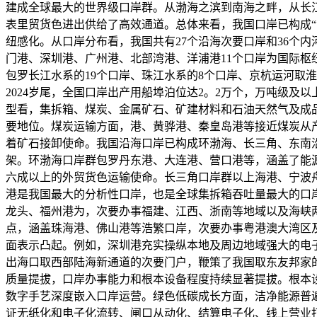
建成全球最大的世界级口岸群。从渤海之滨到南海之畔，从长
表里贸货色进出供给了高效通道。总体来看，我国口岸已构成
纽感化。从口岸分布看，我国共有27个沿海次要口岸和36个
门港、深圳港、广州港、北部湾港、洋浦港11个口岸为国际枢
包罗长江水系的19个口岸、珠江水系的8个口岸、京杭运河取
2024岁尾，全国口岸出产用船埠泊位达2。2万个，万吨级及
型看，集拆箱、煤炭、金属矿石、矿建材料和石油天然气及成
要地位。煤炭运输方面，港、黄骅港、秦皇岛港等接近煤炭从产区
着矿石接卸使命。我国沿海口岸已构成环渤海、长三角、东南
架。环渤海口岸群包罗丹东港、大连港、营口港等，涵盖了能
六成以上的外贸货色运输使命。长三角口岸群以上海港、宁波
港是我国最大的分析性口岸，也是全球集拆箱吞吐量最大的口
龙头、福州港为，次要办事福建、江西、浙南等地域以及海峡
点，涵盖珠海港、佛山港等浩繁口岸，次要办事粤港澳大湾区
面表示凸起。例如，深圳港充实操纵本地及周边地域强大的电
出海口取西部陆海新通道的次要门户，鞭策了我国取东友邦家
质量提拔，口岸办事能力和根本设备程度持续显著提拔。根本
数字手艺深度嵌入口岸运营。绿色低碳成长方面，洁净能源普
证无纸化和电子化流转、闸口从动化、结算电子化、线上营业