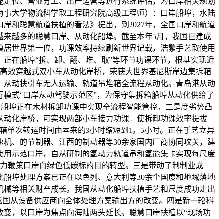
能定位、营业分工、出产运营等进行系统评估，为口岸相关规划
海事大学物流科学取工程研究院高级工程师）：口岸船埠，水陆
岸和聪慧航道扶植的看法》提出，到2027年，全国口岸和航道
越来越多的聪慧口岸、从动化船埠。截至本年5月，我国已建成
规模居世界第一位，功课效率持续刷新世界记载，浩繁手艺取使用
正在船埠“拆、卸、翻、堆、取”等环节功课环节，根基实现近
代高效穿越式双小车从动化岸桥，荣获大世界基尼斯岸边集拆箱
、从动扶引车无人运输、轨道吊堆箱全流程从动化。青岛港从动
模式“口岸从动驾驶示范区”，为保守集拆箱船埠从动化供给了
货船埠正在木材拆卸功课中实现全流程智能管控。二是度劣势凸
从动化岸桥，可实现两部小车接力功课，使拆卸功课效率提拔
箱单次转运时间由本来的3小时缩短到1。5小时。正在手艺立异
机、的节制器、江西的制动器等30余家国内厂商协同攻关，建
使用示范口岸，自从研制的氢动力轨道吊和氢能集卡实现每尺度
无力鞭策口岸向绿色低碳标的目的转型。三是带动了制制业成
化船埠处理方案已正在以色列、意大利等30余个国度和地域落地
机械等相关财产成长。我国从动化船埠扶植手艺和尺度成功走出
我国从设备供应商向全体处理方案输出方的改变。四是新一轮科
改变，以口岸为焦点向海陆两头延长。聪慧口岸扶植以“现场功