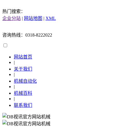
热门搜索：
企业分站
|
网站地图
|
XML
咨询热线：0318-8222022
网站首页
|
关于我们
|
机械自动化
|
机械百科
|
联系我们