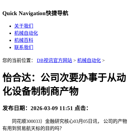
Quick Navigation
快捷导航
关于我们
机械自动化
机械百科
联系我们
您的当前位置：
DB视讯官方网站
>
机械自动化
>
怡合达：公司次要办事于从动
化设备制制商产物
发布日期：
2026-03-09 11:51
点击：
同花顺300033）金融研究核心03月05日讯， 公司的产物
有用到贸易航天标的目的吗？