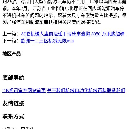
超2吨”，对部门大型新能源汽车仍不合用，且难以满脚充电需
求。本年7月，江苏省工业和消息化厅正在回应新能源汽车停
不进机械车位问题时暗示，跟着大尺寸车型销量占比提拔，亟
须加强汽车制制取车库扶植相关尺度的对接适配。
上一篇：
AI取机械人盘前速递丨瑞德丰豪抛 8050 万采购越疆
下一篇：
欧洲一二三区机械无限mm
地区产品：
底部导航
DB视讯官方网站首页
关于我们
机械自动化
机械百科
联系我们
友情链接
联系方式