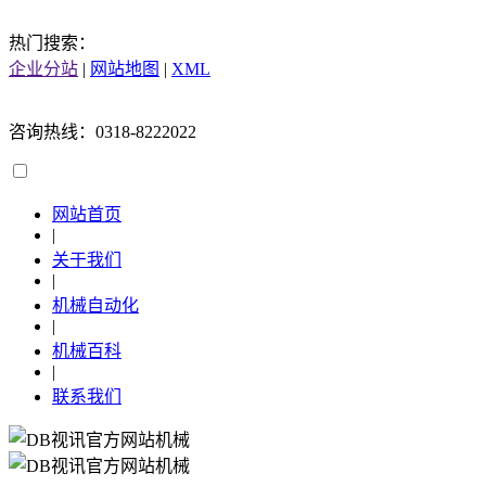
热门搜索：
企业分站
|
网站地图
|
XML
咨询热线：0318-8222022
网站首页
|
关于我们
|
机械自动化
|
机械百科
|
联系我们