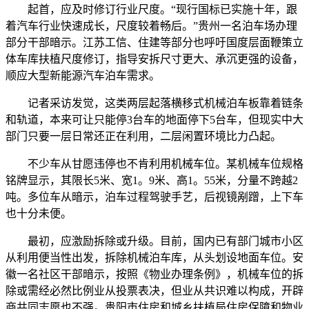
起首，应及时修订行业尺度。“现行国标已实施十年，跟
着汽车行业快速成长，尺度较着畅后。”贵州一名泊车场办理
部分干部暗示。江苏工信、住建等部分也呼吁国度层面鞭策立
体车库扶植尺度修订，指导安拆尺寸更大、承沉更强的设备，
顺应大型新能源汽车泊车需求。
记者采访发觉，这类两层起落横移式机械泊车板靠着链条
和轨道，本来可让只能停3台车的地面停下5台车，但现实中大
部门只要一层日常还正在利用，二层闲置环境比力凸起。
不少车从甘愿违停也不肯利用机械车位。某机械车位规格
铭牌显示，其限长5米、宽1。9米、高1。55米，分量不跨越2
吨。多位车从暗示，泊车过程驾驶手艺，后视镜剐蹭，上下车
也十分未便。
最初，应激励拆除或升级。目前，国内已有部门城市小区
从利用便当性出发，拆除机械泊车库，从头划设地面车位。安
徽一名社区干部暗示，按照《物业办理条例》，机械车位的拆
除或需经必然比例业从投票表决，但业从共识难以构成，开辟
商共同志愿也不强。贵阳市住房和城乡扶植局住房保障和物业