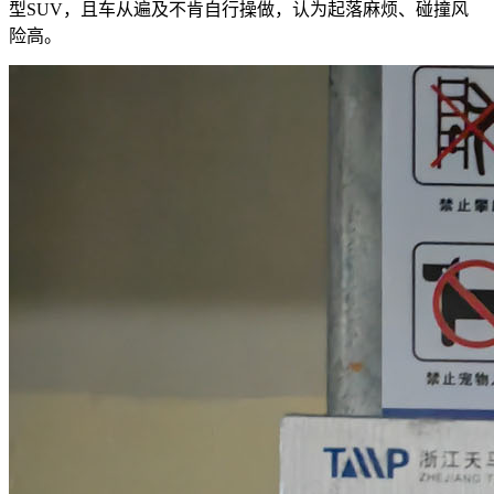
型SUV，且车从遍及不肯自行操做，认为起落麻烦、碰撞风
险高。