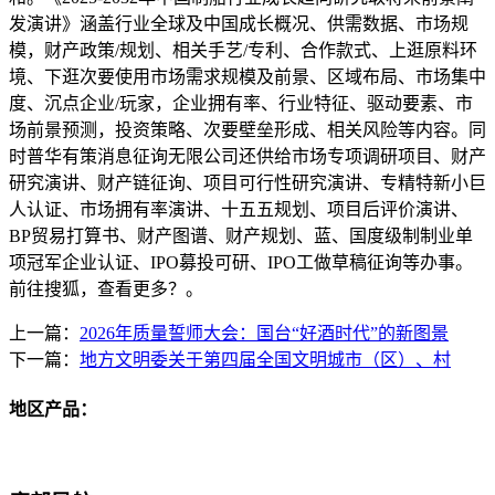
发演讲》涵盖行业全球及中国成长概况、供需数据、市场规
模，财产政策/规划、相关手艺/专利、合作款式、上逛原料环
境、下逛次要使用市场需求规模及前景、区域布局、市场集中
度、沉点企业/玩家，企业拥有率、行业特征、驱动要素、市
场前景预测，投资策略、次要壁垒形成、相关风险等内容。同
时普华有策消息征询无限公司还供给市场专项调研项目、财产
研究演讲、财产链征询、项目可行性研究演讲、专精特新小巨
人认证、市场拥有率演讲、十五五规划、项目后评价演讲、
BP贸易打算书、财产图谱、财产规划、蓝、国度级制制业单
项冠军企业认证、IPO募投可研、IPO工做草稿征询等办事。
前往搜狐，查看更多？。
上一篇：
2026年质量誓师大会：国台“好酒时代”的新图景
下一篇：
地方文明委关于第四届全国文明城市（区）、村
地区产品：