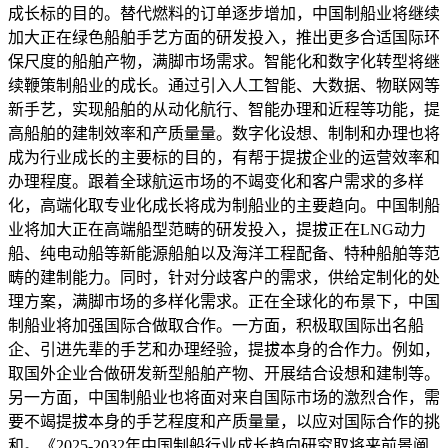
成长标的目的。替代燃料的订单逐步增加，中国制船业将继续
加大正在绿色船舶手艺方面的研发投入，推出更多合适国际环
保尺度的船舶产物，满脚市场需求。智能化和数字化转型将继
续鞭策制船业的成长。通过引入人工智能、大数据、物联网等
新手艺，实现船舶的从动化航行、智能办理和近程等功能，提
高船舶的建制效率和产质量量。数字化设想、制制和办理也将
成为行业成长的主要标的目的，有帮于提拔企业的运营效率和
办理程度。跟着全球航运市场的不竭变化和客户需求的多样
化，高端化取专业化成长将成为制船业的主要趋向。中国制船
业将加大正在高端船型范畴的研发投入，提拔正在LNG动力
船、纯电动船等新能源船舶以及海洋工程配备、特种船舶等范
畴的建制能力。同时，针对分歧客户的需求，供给定制化的处
理方案，满脚市场的多样化需求。正在全球化的布景下，中国
制船业将加强国际合做取合作。一方面，积极取国际出名船
企、引进先辈的手艺和办理经验，提拔本身的合作力。例如，
取国外企业合做研发新型船舶产物、开展结合设想和建制等。
另一方面，中国制船业也将面对来自国际市场的激烈合作，需
要不竭提拔本身的手艺程度和产质量量，以应对国际合作的挑
和。《2025-2032年中国制船行业成长趋向研究取将来前景阐