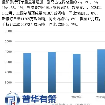
量和手持订单量显著增加，别离占世界总量的55。7%、74。
1%和63。1%，界次要制船国度继续领跑。数据显示，2024年
1-12月，全国制船落成量4818万载沉吨，同比增加13。8%；
新接订单量11305万载沉吨，同比增加58。8%；截至12月底，
手持订单量20872万载沉吨，同比增加49。7%。