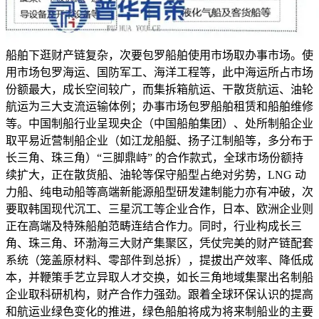
船舶下逛财产链复杂，次要包罗船舶使用市场取办事市场。使
用市场包罗海运、国防军工、海洋工程等，此中海运所占市场
份额最大，成长空间较广，而集拆箱航运、干散货航运、油轮
航运为三大支流运输体例；办事市场包罗船舶租赁和船舶维修
等。中国制船行业呈现央企（中国船舶集团）、处所制船企业
取平易近营制船企业（如江龙船艇、扬子江制船等，多分布于
长三角、珠三角）“三脚鼎峙” 的合作款式，全球市场份额持
续扩大，正在散货船、油轮等保守船型占绝对劣势，LNG 动
力船、纯电动船等高端新能源船型研发建制能力亦有冲破，次
要取韩国现代沉工、三星沉工等企业合作，日本、欧洲企业则
正在高端及特殊船舶范畴连结合作力。同时，行业构成长三
角、珠三角、环渤海三大财产集聚区，凭仗完美的财产链配套
系统（笼盖原材料、零部件到总拆），提拔出产效率、降低成
本，并鞭策手艺立异取人才交换，如长三角地域集聚出名制船
企业取科研机构，财产合作力强劲。跟着全球环保认识的提高
和航运业绿色变化的推进，绿色船舶将成为将来制船业的主要