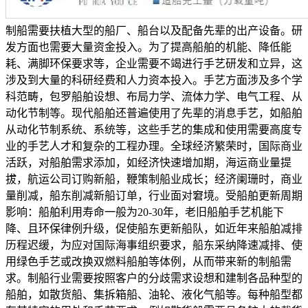
制船需要扶植大型的船厂、船台以及配备先辈的出产设备。研
发方面也需要大量资金投入。为了提高船舶的机能、降低能
耗、满脚环保要求等，企业需要不竭进行手艺研发和立异，这
涉及到大量的科研经费和人力资本投入。手艺方面涉及多个学
科范畴，包罗船舶设想、布局力学、流体力学、电气工程、从
动化节制等。现代船舶还普遍使用了先辈的消息手艺，如船舶
从动化节制系统、系统等，这些手艺的集成和使用需要高度专
业的手艺人才和复杂的工程办理。全球经济繁荣时，国际商业
活跃，对船舶需求添加，如经济快速增加期，海运商业量提
拔，航运公司订购新船，鞭策制船业成长；经济阑珊时，商业
量削减，船东削减新船订单，行业面对窘境。受船舶更新周期
影响：船舶利用寿命一般为20-30年，老旧船舶手艺机能下
降、且环保律例升级，促使船东更新船队，如近年来船舶减排
历程迟缓，为应对国际海事组织要求，船东采纳降速减排、使
用绿色手艺或改换双燃料船舶等体例，从而带来新的制船需
求。制船行业需要按照客户的分歧需求设想和建制各品种型的
船舶，如散货船、集拆箱船、油轮、液化气船等。每种船型都