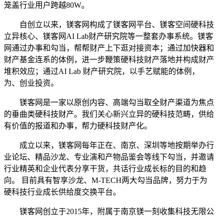
笼盖行业用户跨越80W。
自创立以来，镁客网构成了镁客网平台、镁客空间硬科技
立异核心、镁客网AI Lab财产研究院等一整套办事系统。镁客
网通过办事和勾当，帮帮财产上下逛对接资本；通过加快器和
财产基金连系的体例，进一步鞭策硬科技财产落地并构成财产
堆积效应；通过AI Lab 财产研究院，以手艺赋能的体例，
为、创业投资。
镁客网是一家以原创内容、高端勾当取全财产渠道为焦点
的垂曲类硬科技财产。我们关心新兴立异的硬科技范畴，供给
有价值的报道和办事，帮力硬科技财产化。
成立以来，镁客网每年正在、南京、深圳等地按期举办行
业论坛、精品沙龙、专业演和产物品鉴会等线下勾当，并邀请
行业精英和企业代表分享干货，共话行业成长标的目的和趋
向。 目前具有智享沙龙、M-TECH两大勾当品牌，努力于为
硬科技行业成长供给度交换平台。
镁客网创立于2015年，附属于南京镁一刻收集科技无限公