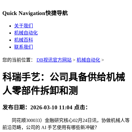
Quick Navigation
快捷导航
关于我们
机械自动化
机械百科
联系我们
您的当前位置：
DB视讯官方网站
>
机械自动化
>
科瑞手艺：公司具备供给机械
人零部件拆卸和测
发布日期：
2026-03-10 11:04
点击：
同花顺300033）金融研究核心02月24日讯，协做机械人等
前沿范畴，公司的 AI 手艺使用有哪些新冲破？