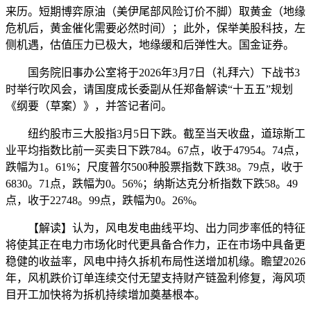
来历。短期博弈原油（美伊尾部风险订价不脚）取黄金（地缘
危机后，黄金催化需要必然时间）；此外，保举美股科技，左
侧机遇，估值压力已极大，地缘缓和后弹性大。国金证券。
国务院旧事办公室将于2026年3月7日（礼拜六）下战书3
时举行吹风会，请国度成长委副从任郑备解读“十五五”规划
《纲要（草案）》，并答记者问。
纽约股市三大股指3月5日下跌。截至当天收盘，道琼斯工
业平均指数比前一买卖日下跌784。67点，收于47954。74点，
跌幅为1。61%；尺度普尔500种股票指数下跌38。79点，收于
6830。71点，跌幅为0。56%；纳斯达克分析指数下跌58。49
点，收于22748。99点，跌幅为0。26%。
【解读】认为，风电发电曲线平均、出力同步率低的特征
将使其正在电力市场化时代更具备合作力，正在市场中具备更
稳健的收益率，风电中持久拆机布局性送增加机缘。瞻望2026
年，风机跌价订单连续交付无望支持财产链盈利修复，海风项
目开工加快将为拆机持续增加奠基根本。