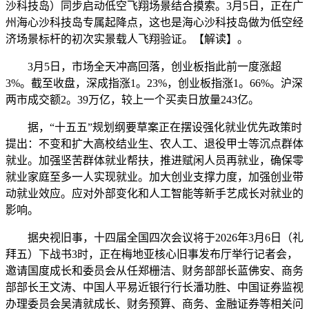
沙科技岛）同步启动低空飞翔场景结合摸索。3月5日，正在广
州海心沙科技岛专属起降点，这也是海心沙科技岛做为低空经
济场景标杆的初次实景载人飞翔验证。【解读】。
3月5日，市场全天冲高回落，创业板指此前一度涨超
3%。截至收盘，深成指涨1。23%，创业板指涨1。66%。沪深
两市成交额2。39万亿，较上一个买卖日放量243亿。
据，“十五五”规划纲要草案正在摆设强化就业优先政策时
提出：不变和扩大高校结业生、农人工、退役甲士等沉点群体
就业。加强坚苦群体就业帮扶，推进赋闲人员再就业，确保零
就业家庭至多一人实现就业。加大创业支撑力度，加强创业带
动就业效应。应对外部变化和人工智能等新手艺成长对就业的
影响。
据央视旧事，十四届全国四次会议将于2026年3月6日（礼
拜五）下战书3时，正在梅地亚核心旧事发布厅举行记者会，
邀请国度成长和委员会从任郑栅洁、财务部部长蓝佛安、商务
部部长王文涛、中国人平易近银行行长潘功胜、中国证券监视
办理委员会吴清就成长、财务预算、商务、金融证券等相关问